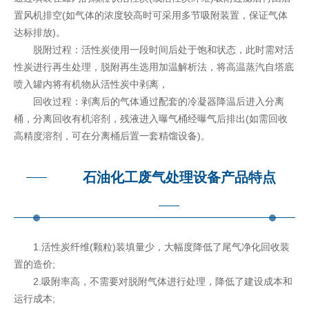
置风机排空(如气体的浓度较高时可采用多节吸附装置，保证气体
达标排放)。
脱附过程：活性炭使用一段时间后处于饱和状态，此时需对活
性炭进行再生处理，脱附再生选用加温解析法，将高温蒸汽自塔底
喷入罐内将有机物从活性炭中剥离，
回收过程：剥离后的气体通过配套的冷凝器降温后进入分离
桶，分离回收有机溶剂，残液进入曝气桶经曝气后排出(如需回收
高精度溶剂，可在分离桶后置一套精馏设备)。
石油化工废气处理设备产品特点
1.活性炭纤维(颗粒)装填量少，大幅度降低了尾气净化回收装
置的造价;
2.吸附率高，不需要对脱附气体进行处理，降低了建设成本和
运行成本;